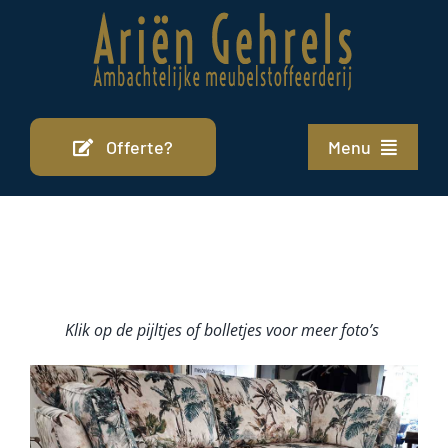
Ga
naar
inhoud
Offerte?
Menu
Home
Stofferen
Portfolio
Klik op de pijltjes of bolletjes voor meer foto’s
Cursus
Over ons
Contact