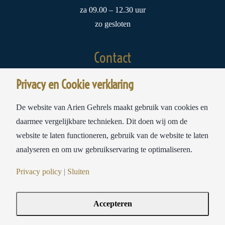
za 09.00 – 12.30 uur
zo gesloten
Contact
Privacy en Cookie verklaring
Meubelstoffeerderij Ariën Gehrels
Sloterweg 178A
De website van Arien Gehrels maakt gebruik van cookies en
1171 CW Badhoevedorp
daarmee vergelijkbare technieken. Dit doen wij om de
website te laten functioneren, gebruik van de website te laten
tel:
020-6593693
analyseren en om uw gebruikservaring te optimaliseren.
mail:
info@ariengehrels.nl
Privacy policy
|
Sluiten
Accepteren
© Copyright 2021-
| Ariën Gehrels Badhoevedorp | Privacy & Cookies Policy