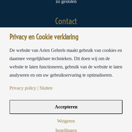
zo gesloten
Contact
Privacy en Cookie verklaring
Meubelstoffeerderij Ariën Gehrels
Sloterweg 178A
De website van Arien Gehrels maakt gebruik van cookies en
1171 CW Badhoevedorp
daarmee vergelijkbare technieken. Dit doen wij om de
website te laten functioneren, gebruik van de website te laten
tel:
020-6593693
analyseren en om uw gebruikservaring te optimaliseren.
mail:
info@ariengehrels.nl
Privacy policy
|
Sluiten
Accepteren
© Copyright 2021-
| Ariën Gehrels Badhoevedorp | Privacy & Cookies Policy
Weigeren
| All Rights Reserved | webdesign by
Get-Web.nl
Instellingen