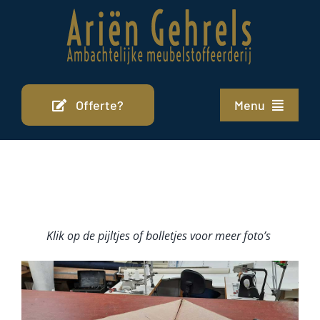
Ga
naar
inhoud
Offerte?
Menu
Home
Stofferen
Portfolio
Klik op de pijltjes of bolletjes voor meer foto’s
Cursus
Over ons
Contact