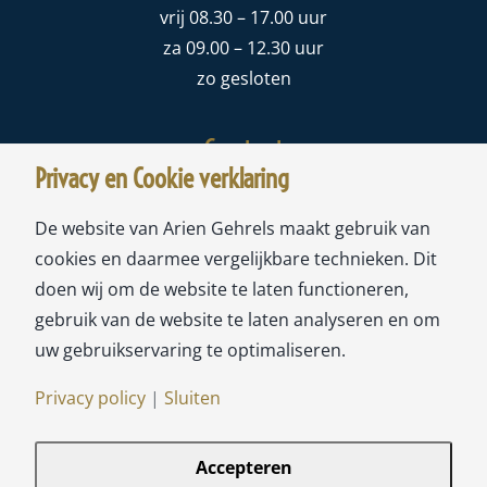
vrij 08.30 – 17.00 uur
za 09.00 – 12.30 uur
zo gesloten
Contact
Privacy en Cookie verklaring
Meubelstoffeerderij Ariën Gehrels
De website van Arien Gehrels maakt gebruik van
Sloterweg 178A
cookies en daarmee vergelijkbare technieken. Dit
1171 CW Badhoevedorp
doen wij om de website te laten functioneren,
gebruik van de website te laten analyseren en om
tel:
020-6593693
uw gebruikservaring te optimaliseren.
mail:
info@ariengehrels.nl
Privacy policy
|
Sluiten
Accepteren