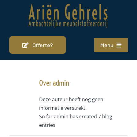
Ga
naar
inhoud
Offerte?
Menu
Home
Stofferen
Over
admin
Portfolio
Deze auteur heeft nog geen
Cursus
informatie verstrekt.
So far admin has created 7 blog
Over ons
entries.
Contact