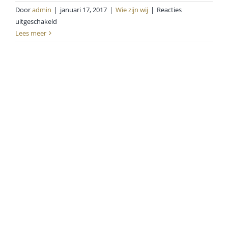
Door
admin
|
januari 17, 2017
|
Wie zijn wij
|
Reacties
voor
uitgeschakeld
Wie
Lees meer
zijn
wij?