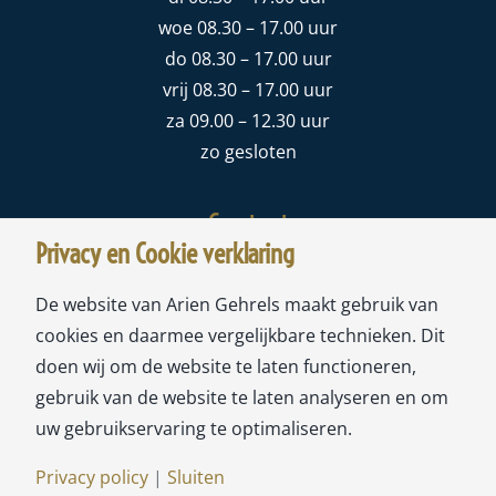
woe 08.30 – 17.00 uur
do 08.30 – 17.00 uur
vrij 08.30 – 17.00 uur
za 09.00 – 12.30 uur
zo gesloten
Contact
Privacy en Cookie verklaring
Meubelstoffeerderij Ariën Gehrels
De website van Arien Gehrels maakt gebruik van
Sloterweg 178A
cookies en daarmee vergelijkbare technieken. Dit
1171 CW Badhoevedorp
doen wij om de website te laten functioneren,
gebruik van de website te laten analyseren en om
tel:
020-6593693
uw gebruikservaring te optimaliseren.
mail:
info@ariengehrels.nl
Privacy policy
|
Sluiten