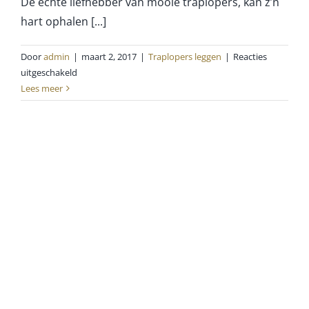
De echte liefhebber van mooie traplopers, kan z’n
hart ophalen [...]
Door
admin
|
maart 2, 2017
|
Traplopers leggen
|
Reacties
voor
uitgeschakeld
Voor
Lees meer
mooi
werk
gaat
u
naar
de
vakman