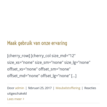
Maak gebruik van onze ervaring
[cherry_row] [cherry_col size_md="12"
size_xs="none" size_sm="none" size_lg="none"
offset_xs="none" offset_sm="none"
offset_md="none" offset_lg="none" [...]
Door
admin
|
februari 25, 2017
|
Meubelstoffering
|
Reacties
voor
uitgeschakeld
Maak
Lees meer
gebruik