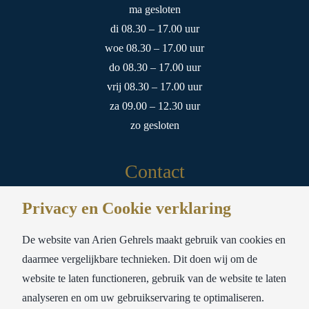
ma gesloten
di 08.30 – 17.00 uur
woe 08.30 – 17.00 uur
do 08.30 – 17.00 uur
vrij 08.30 – 17.00 uur
za 09.00 – 12.30 uur
zo gesloten
Contact
Privacy en Cookie verklaring
Meubelstoffeerderij Ariën Gehrels
Sloterweg 178A
De website van Arien Gehrels maakt gebruik van cookies en
1171 CW Badhoevedorp
daarmee vergelijkbare technieken. Dit doen wij om de
website te laten functioneren, gebruik van de website te laten
tel:
020-6593693
analyseren en om uw gebruikservaring te optimaliseren.
mail:
info@ariengehrels.nl