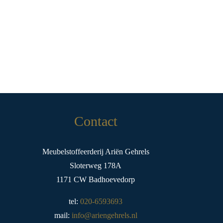
Contact
Meubelstoffeerderij Ariën Gehrels
Sloterweg 178A
1171 CW Badhoevedorp
tel:
020-6593693
mail:
info@ariengehrels.nl