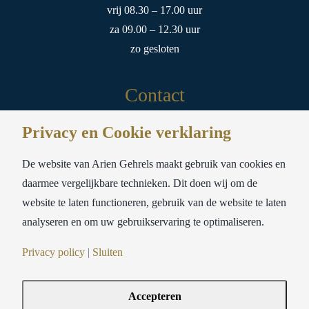
vrij 08.30 – 17.00 uur
za 09.00 – 12.30 uur
zo gesloten
Contact
Privacy en Cookie verklaring
Meubelstoffeerderij Ariën Gehrels
Sloterweg 178A
De website van Arien Gehrels maakt gebruik van cookies en
1171 CW Badhoevedorp
daarmee vergelijkbare technieken. Dit doen wij om de
website te laten functioneren, gebruik van de website te laten
tel:
020-6593693
analyseren en om uw gebruikservaring te optimaliseren.
mail:
info@ariengehrels.nl
Privacy policy
|
Sluiten
Accepteren