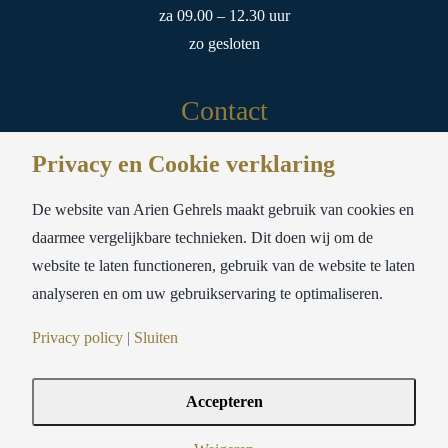
za 09.00 – 12.30 uur
zo gesloten
Contact
Privacy en Cookie verklaring
Meubelstoffeerderij Ariën Gehrels
Sloterweg 178A
De website van Arien Gehrels maakt gebruik van cookies en
1171 CW Badhoevedorp
daarmee vergelijkbare technieken. Dit doen wij om de
website te laten functioneren, gebruik van de website te laten
tel:
020-6593693
analyseren en om uw gebruikservaring te optimaliseren.
mail:
info@ariengehrels.nl
Privacy policy
|
Sluiten
Accepteren
© Copyright 2021-
| Ariën Gehrels Badhoevedorp | Privacy & Cookies Policy