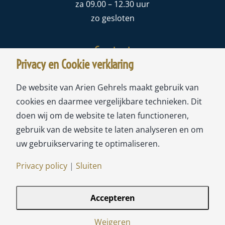
za 09.00 – 12.30 uur
zo gesloten
Contact
Privacy en Cookie verklaring
Meubelstoffeerderij Ariën Gehrels
De website van Arien Gehrels maakt gebruik van
Sloterweg 178A
cookies en daarmee vergelijkbare technieken. Dit
1171 CW Badhoevedorp
doen wij om de website te laten functioneren,
gebruik van de website te laten analyseren en om
tel:
020-6593693
uw gebruikservaring te optimaliseren.
mail:
info@ariengehrels.nl
Privacy policy
|
Sluiten
Accepteren
© Copyright 2021-
| Ariën Gehrels Badhoevedorp | Privacy &
Weigeren